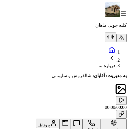
کلبه چوبی ماهان
درباره ما
به مدیریت: آقایان:
شالفروش و سلیمانی
00:00
/
00:00
پروفایل